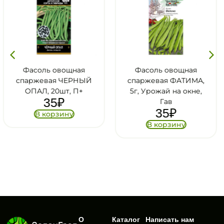
ая
Фасоль овощная
Фасоль овощн
НЫЙ
спаржевая ФАТИМА,
спаржевая ТУРЧА
+
5г, Урожай на окне,
5гр, Гав
35
₽
Гав
35
₽
В корзину
В корзину
О
Каталог
Написать нам