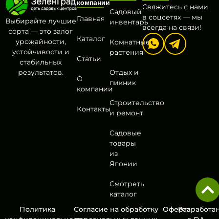
компании
Свяжитесь с нами
Садовый
в соцсетях — мы
Главная
Выбирайте лучшие
инвентарь
всегда на связи!
сорта — это залог
Каталог
урожайности,
Комнатные
устойчивости и
растения
Статьи
стабильных
результатов.
Отдых и
О
пикник
компании
Строительство
Контакты
и ремонт
Садовые
товары
из
Японии
Смотреть
каталог
Политика
Согласие на обработку
Оферта
Разработа