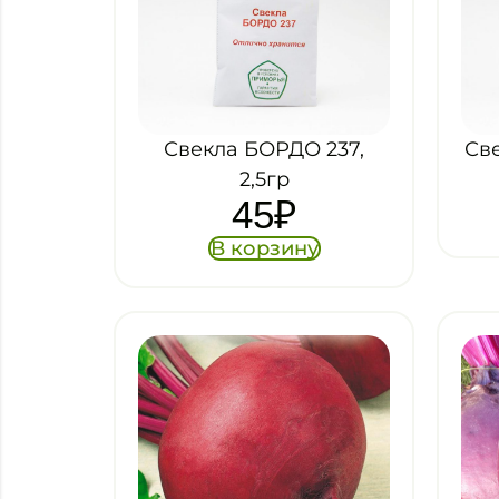
Свекла БОРДО 237,
Све
2,5гр
45
₽
В корзину