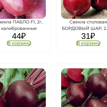
векла ПАБЛО F1, 2г,
Свекла столовая
калиброванные
БОРДОВЫЙ ШАР, 2.
44
₽
31
₽
В корзину
В корзину