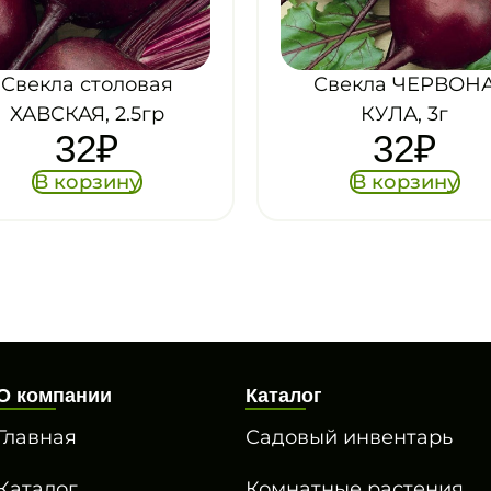
Свекла столовая
Свекла ЧЕРВОН
ХАВСКАЯ, 2.5гр
КУЛА, 3г
32
₽
32
₽
В корзину
В корзину
О компании
Каталог
Главная
Садовый инвентарь
Каталог
Комнатные растения