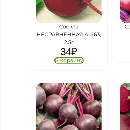
Свекла
С
НЕСРАВНЕННАЯ А-463,
2.5г
34
₽
В корзину