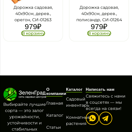
Дорожка садовая,
Дорожка садовая,
40х90см, дерев.,
40х90см, дерев.,
орегон, СИ-01263
полисандр, СИ-01264
979
₽
979
₽
В корзину
В корзину
О
Каталог
Написать нам
компании
Свяжитесь с нами
Садовый
в соцсетях — мы
Главная
Выбирайте лучшие
инвентарь
всегда на связи!
сорта — это залог
Каталог
урожайности,
Комнатные
устойчивости и
растения
Статьи
стабильных