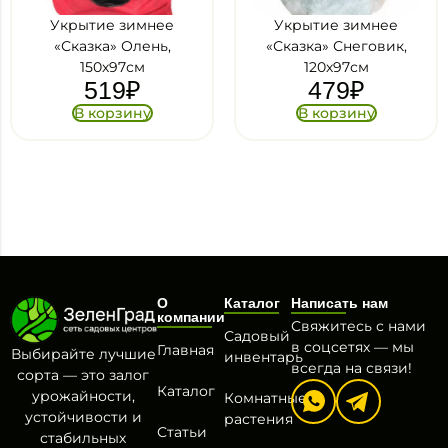
Укрытие зимнее
Укрытие зимнее
«Сказка» Олень,
«Сказка» Снеговик,
150х97см
120х97см
519
₽
479
₽
В корзину
В корзину
О
Каталог
Написать нам
компании
Свяжитесь с нами
Садовый
в соцсетях — мы
Главная
Выбирайте лучшие
инвентарь
всегда на связи!
сорта — это залог
Каталог
урожайности,
Комнатные
устойчивости и
растения
Статьи
стабильных