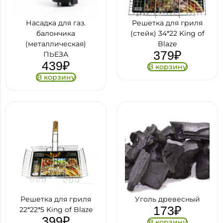
Насадка для газ.
Решетка для гриля
балончика
(стейк) 34*22 King of
(металлическая)
Blaze
379
₽
ПЬЕЗА
439
₽
В корзину
В корзину
Решетка для гриля
Уголь древесный
173
₽
22*22*5 King of Blaze
399
₽
В корзину