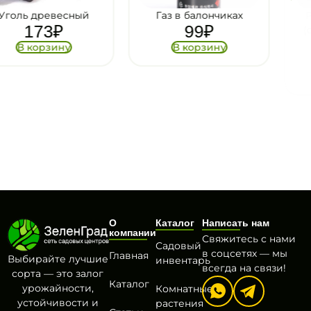
Газ в балончиках
Решетка для гриля
99
₽
(стейк) 34*22 King of
Blaze
В корзину
379
₽
В корзину
О
Каталог
Написать нам
компании
Свяжитесь с нами
Садовый
в соцсетях — мы
Главная
Выбирайте лучшие
инвентарь
всегда на связи!
сорта — это залог
Каталог
урожайности,
Комнатные
устойчивости и
растения