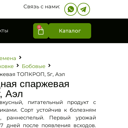
Связь с нами:
0
кты
Каталог
емена
ковке
Бобовые
жевая ТОПКРОП, 5г, Аэл
ная спаржевая
, Аэл
кусный, питательный продукт с
иками. Сорт устойчив к болезням
й, раннеспелый. Первый урожай
57 дней после появления всходов.