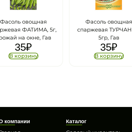
Фасоль овощная
Фасоль овощн
спаржевая ТУРЧАНКА,
спаржевая ТЕН
5гр, Гав
ПЛЕТЕНЬ, 5г, Семе
35
₽
автора, Гав
32
₽
В корзину
В корзину
О компании
Каталог