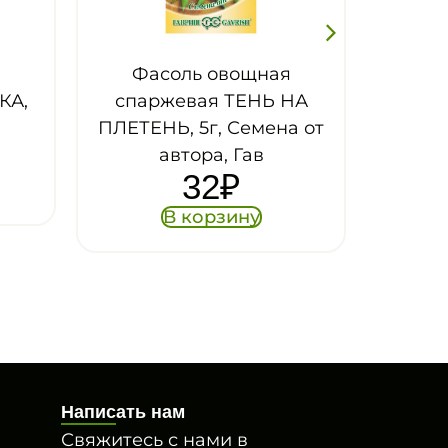
ая
Фасоль овощная
Ь НА
спаржевая ТАТЬЯНА,
на от
5г, Гав
32
₽
В корзину
Написать нам
Свяжитесь с нами в