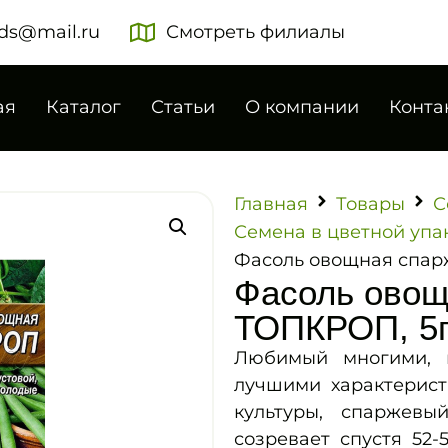
ds@mail.ru
Смотреть филиалы
ая
Каталог
Статьи
О компании
Конта
Главная
Товары
С
Семена в цветной упа
Фасоль овощная спар
Фасоль овощ
ТОПКРОП, 5г
Любимый многими, в
лучшими характерист
культуры, спаржевы
созревает спустя 52-