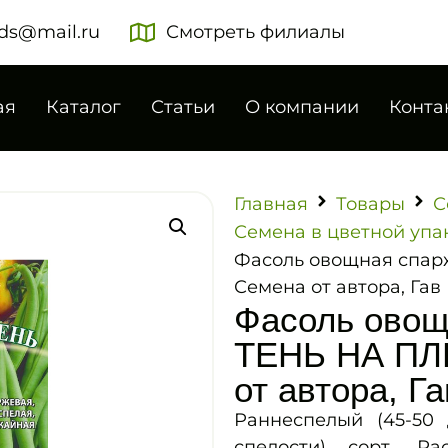
ds@mail.ru
Смотреть филиалы
ая
Каталог
Статьи
О компании
Конта
Главная
Товары
С
Семена в цветной упа
Фасоль овощная спар
Семена от автора, Гав
Фасоль овощ
ТЕНЬ НА ПЛЕ
от автора, Га
Раннеспелый (45-50 
спелости) сорт. Ра