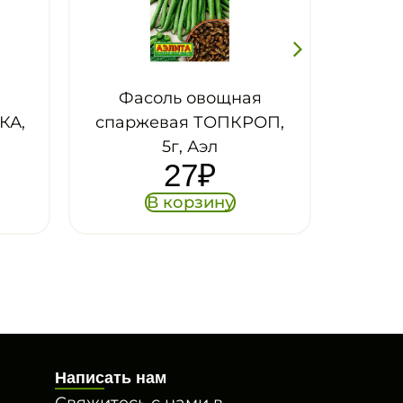
ая
Фасоль овощная
РОП,
спаржевая ТАТЬЯНА,
5г, Гав
32
₽
В корзину
Написать нам