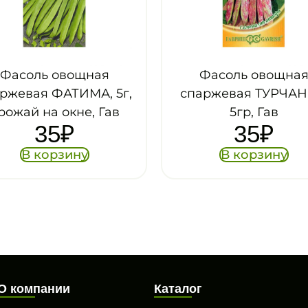
Фасоль овощная
Фасоль овощн
спаржевая ТУРЧАНКА,
спаржевая ТОПК
5гр, Гав
5г, Аэл
35
₽
27
₽
В корзину
В корзину
О компании
Каталог