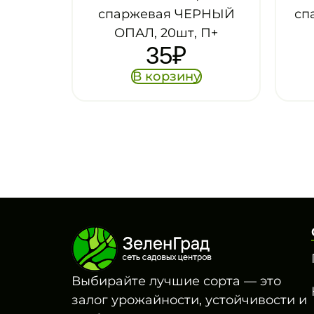
ржевая ЧЕРНЫЙ
спаржевая ТУРЧАНКА
ПАЛ, 20шт, П+
5гр, Гав
35
₽
35
₽
В корзину
В корзину
Выбирайте лучшие сорта — это
залог урожайности, устойчивости и