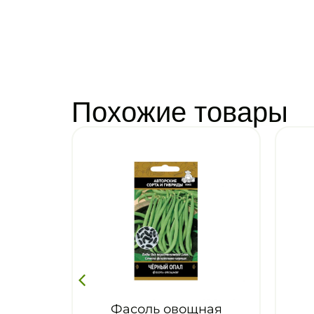
Похожие товары
соль овощная
Фасоль овощная