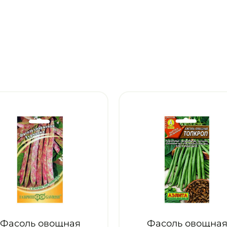
Фасоль овощная
Фасо