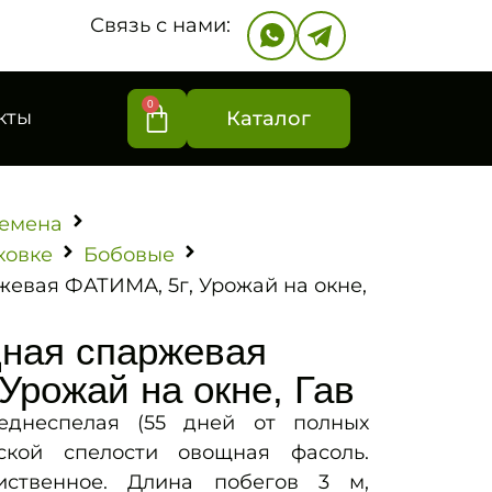
Связь с нами:
0
кты
Каталог
емена
ковке
Бобовые
евая ФАТИМА, 5г, Урожай на окне,
ная спаржевая
Урожай на окне, Гав
еднеспелая (55 дней от полных
ской спелости овощная фасоль.
иственное. Длина побегов 3 м,