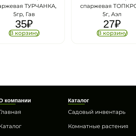
,
спаржевая ТОПКРОП,
спарже
5г, Аэл
ПЛЕТЕНЬ,
27
₽
ав
В корзину
В
О компании
Каталог
Главная
Садовый инвентарь
Каталог
Комнатные растения