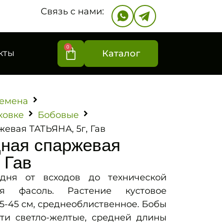
Связь с нами:
0
кты
Каталог
емена
ковке
Бобовые
евая ТАТЬЯНА, 5г, Гав
ная спаржевая
 Гав
 дня от всходов до технической
ая фасоль. Растение кустовое
5-45 см, среднеоблиственное. Бобы
сти светло-желтые, средней длины