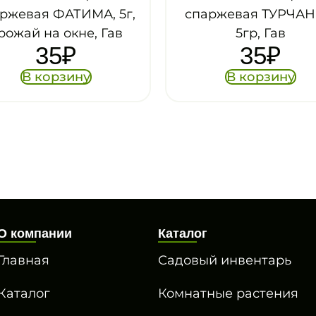
спаржевая ТУРЧАНКА,
спаржев
5гр, Гав
5г
35
₽
В корзину
В к
О компании
Каталог
Главная
Садовый инвентарь
Каталог
Комнатные растения