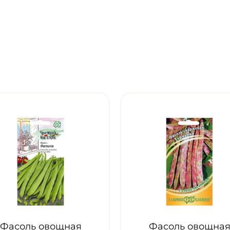
Фасоль овощная
Фасол