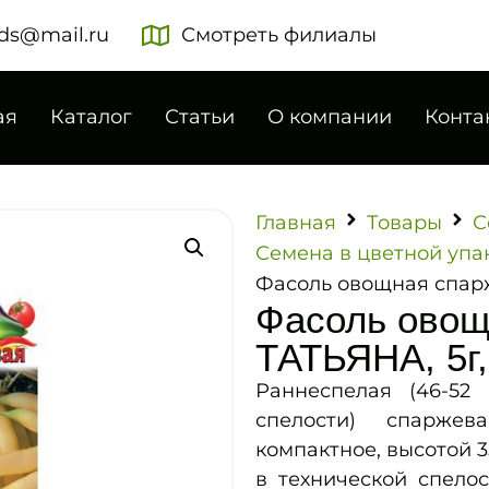
ds@mail.ru
Смотреть филиалы
ая
Каталог
Статьи
О компании
Конта
Главная
Товары
С
Семена в цветной упа
Фасоль овощная спарж
Фасоль овощ
ТАТЬЯНА, 5г,
Раннеспелая (46-52
спелости) спаржев
компактное, высотой 3
в технической спело