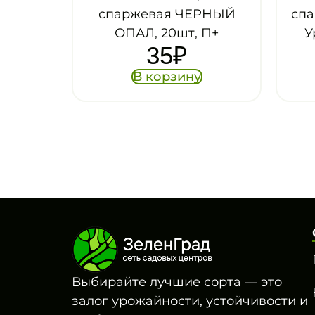
жевая ЧЕРНЫЙ
спаржевая ФАТИМА, 5г,
Л, 20шт, П+
Урожай на окне, Гав
35
₽
35
₽
В корзину
В корзину
Выбирайте лучшие сорта — это
залог урожайности, устойчивости и