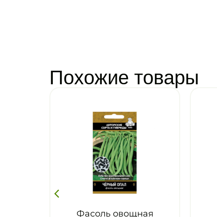
Похожие товары
оль овощная
Фасоль овощная