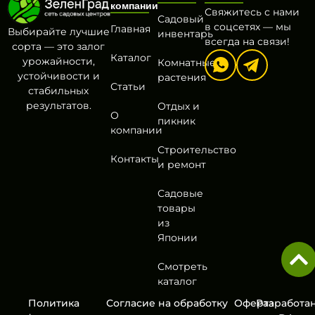
компании
Свяжитесь с нами
Садовый
в соцсетях — мы
Главная
Выбирайте лучшие
инвентарь
всегда на связи!
сорта — это залог
Каталог
урожайности,
Комнатные
устойчивости и
растения
Статьи
стабильных
результатов.
Отдых и
О
пикник
компании
Строительство
Контакты
и ремонт
Садовые
товары
из
Японии
Смотреть
каталог
Политика
Согласие на обработку
Оферта
Разработа