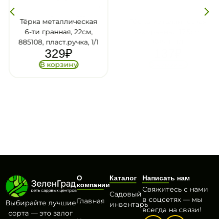
Тёрка металлическая
Тёрка металлическая
6-ти гранная, 22см,
4-х гранная, 17.5см,
885108, пласт.ручка, 1/1
885111, 1/1
329
₽
137
₽
В корзину
В корзину
О
Каталог
Написать нам
компании
Свяжитесь с нами
Садовый
в соцсетях — мы
Главная
Выбирайте лучшие
инвентарь
всегда на связи!
сорта — это залог