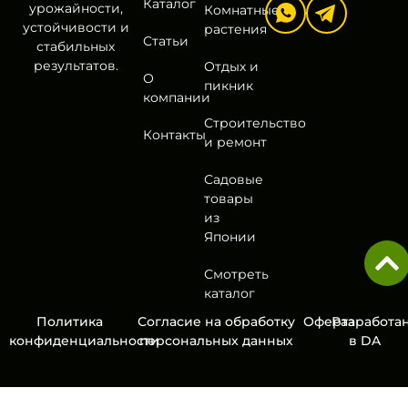
Каталог
урожайности,
Комнатные
устойчивости и
растения
Статьи
стабильных
результатов.
Отдых и
О
пикник
компании
Строительство
Контакты
и ремонт
Садовые
товары
из
Японии
Смотреть
каталог
Политика
Согласие на обработку
Оферта
Разработа
конфиденциальности
персональных данных
в
DA