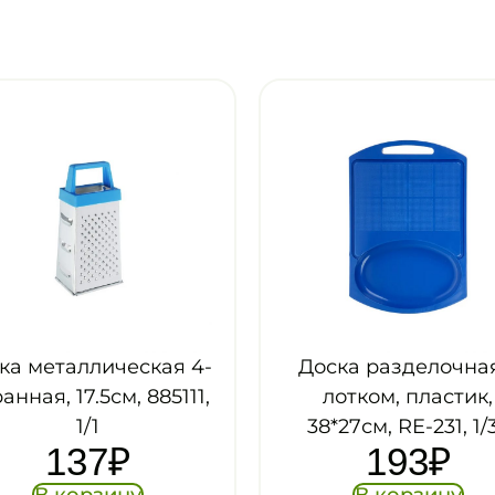
ка металлическая 4-
Доска разделочная
ранная, 17.5см, 885111,
лотком, пластик,
1/1
38*27см, RE-231, 1/
137
₽
193
₽
В корзину
В корзину