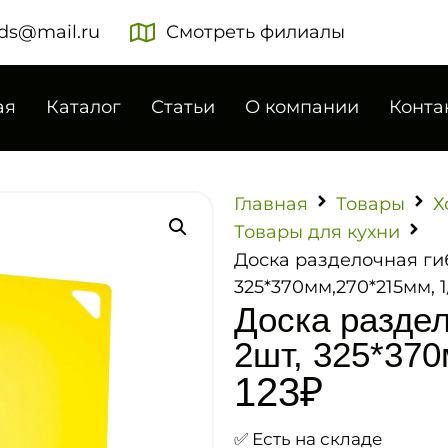
ds@mail.ru
Смотреть филиалы
ая
Каталог
Статьи
О компании
Конта
Главная
Товары
Х
Товары для кухни
Доска разделочная гиб
325*370мм,270*215мм, 1
Доска раздел
2шт, 325*370
123
₽
✅ Есть на складе