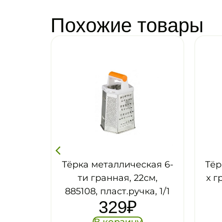
Похожие товары
Тёрка металлическая 6-
Тёр
льная,
ти гранная, 22см,
х г
5272,
885108, пласт.ручка, 1/1
329
₽
В корзину