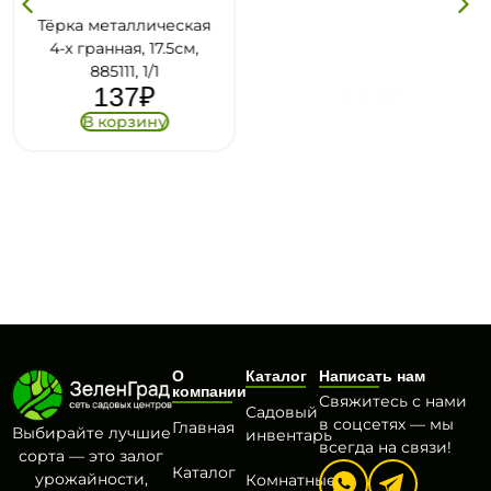
Тёрка металлическая
Доска разделочная с
4-х гранная, 17.5см,
лотком, пластик,
885111, 1/1
38*27см, RE-231, 1/32
137
₽
193
₽
В корзину
В корзину
О
Каталог
Написать нам
компании
Свяжитесь с нами
Садовый
в соцсетях — мы
Главная
Выбирайте лучшие
инвентарь
всегда на связи!
сорта — это залог
Каталог
урожайности,
Комнатные