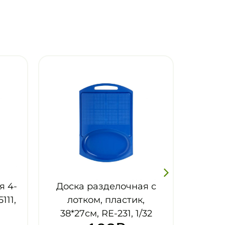
разделочная с
Доска разделочная
м, пластик,
гибкая, набор 2шт,
, RE-231, 1/32
325*370мм,270*215мм,