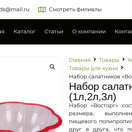
ds@mail.ru
Смотреть филиалы
ая
Каталог
Статьи
О компании
Конта
Главная
Товары
Х
Товары для кухни
Набор салатников «Вост
Набор салат
(1л,2л,3л)
Набор «Восторг» сос
размера, выполне
пищевого полипропил
друг в друга, что п