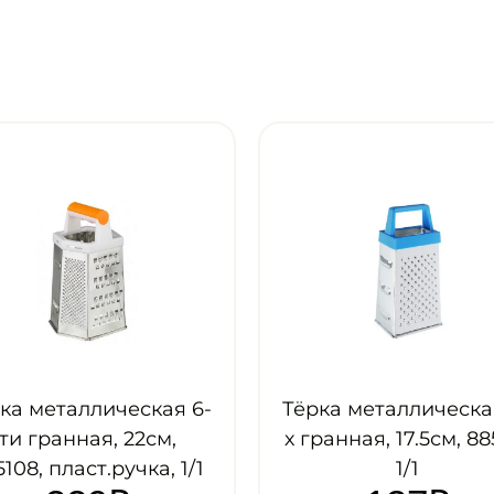
-
Тёрка металлическая 4-
Доска 
х гранная, 17.5см, 885111,
лотко
1
1/1
38*27см