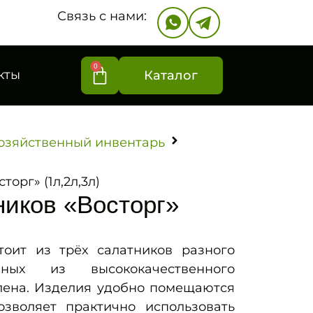
Связь с нами:
0
кты
Каталог
озяйственный инвентарь
орг» (1л,2л,3л)
ников «Восторг»
тоит из трёх салатников разного
нных из высококачественного
ена. Изделия удобно помещаются
озволяет практично использовать