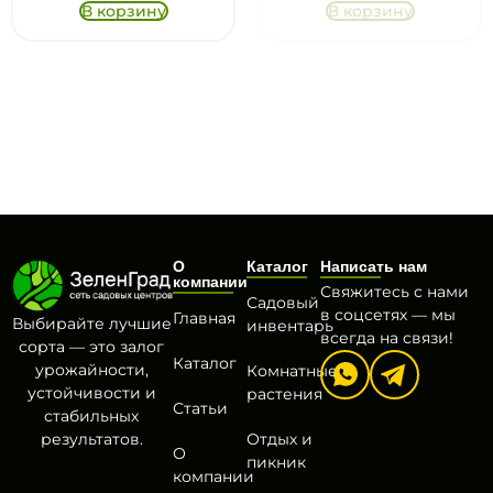
В корзину
В корзину
О
Каталог
Написать нам
компании
Свяжитесь с нами
Садовый
в соцсетях — мы
Главная
Выбирайте лучшие
инвентарь
всегда на связи!
сорта — это залог
Каталог
урожайности,
Комнатные
устойчивости и
растения
Статьи
стабильных
результатов.
Отдых и
О
пикник
компании