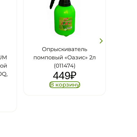
Опрыскиватель
 2л
помповый «Лазурит» 8л
1 658
₽
В корзину