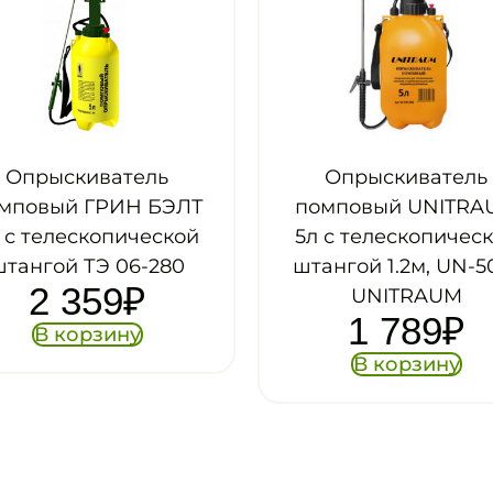
Опрыскиватель
Опрыскиватель
омповый UNITRAUM
помповый «Оазис»
 с телескопической
(011474)
449
₽
ангой 1.2м, UN-50Q,
UNITRAUM
В корзину
1 789
₽
В корзину