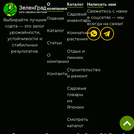
О
Каталог
Написать нам
компании
Свяжитесь с нами
Садовый
в соцсетях — мы
Главная
Выбирайте лучшие
инвентарь
всегда на связи!
сорта — это залог
Каталог
урожайности,
Комнатные
устойчивости и
растения
Статьи
стабильных
результатов.
Отдых и
О
пикник
компании
Строительство
Контакты
и ремонт
Садовые
товары
из
Японии
Смотреть
каталог