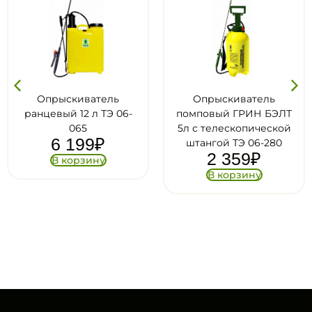
киватель
Опрыскиватель
Опрыс
 12 л ТЭ 06-
помповый ГРИН БЭЛТ
помповы
065
5л с телескопической
5л с тел
199
₽
штангой ТЭ 06-280
штангой 
2 359
₽
UN
орзину
1 
В корзину
В к