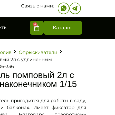
Связь с нами:
0
кты
Каталог
олив
Опрыскиватели
вый 2л с удлиненным
06-336
ль помповый 2л с
наконечником 1/15
ль пригодится для работы в саду,
 и балконах. Имеет фиксатор для
ива. Благодаря поворотному