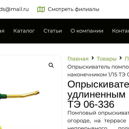
ds@mail.ru
Смотреть филиалы
ая
Каталог
Статьи
О компании
Конта
Главная
Товары
П
Опрыскиватель помпо
наконечником 1/15 ТЭ 
Опрыскивате
удлиненным 
ТЭ 06-336
Помповый опрыскивате
огороде, на террасе
непрерывного пол