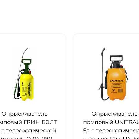
Опрыскиватель
Оп
ЛТ
помповый UNITRAUM
помпо
ой
5л с телескопической