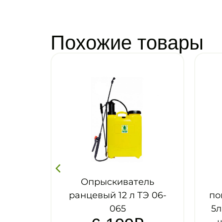
Похожие товары
Опрыскиватель
Опрыскиватель
нцевый 12 л ТЭ 06-
помповый ГРИН БЭ
065
5л с телескопическ