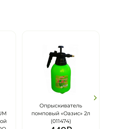
рыскиватель
вый «Оазис» 2л
(011474)