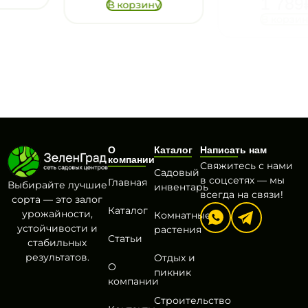
1 789
₽
В корзину
В корзину
О
Каталог
Написать нам
компании
Свяжитесь с нами
Садовый
в соцсетях — мы
Главная
Выбирайте лучшие
инвентарь
всегда на связи!
сорта — это залог
Каталог
урожайности,
Комнатные
устойчивости и
растения
Статьи
стабильных
результатов.
Отдых и
О
пикник
компании
Строительство