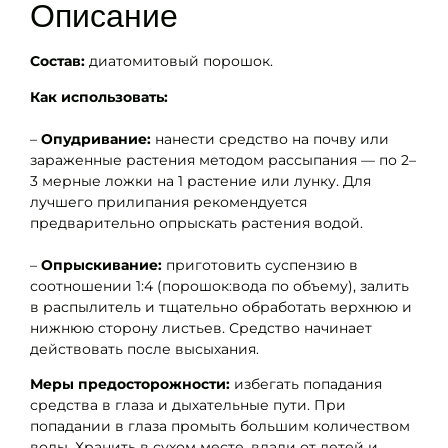
Описание
Состав:
диатомитовый порошок.
Как использовать:
–
Опудривание:
нанести средство на почву или
зараженные растения методом рассыпания — по 2–
3 мерные ложки на 1 растение или лунку. Для
лучшего прилипания рекомендуется
предварительно опрыскать растения водой.
–
Опрыскивание:
приготовить суспензию в
соотношении 1:4 (порошок:вода по объему), залить
в распылитель и тщательно обработать верхнюю и
нижнюю сторону листьев. Средство начинает
действовать после высыхания.
Меры предосторожности:
избегать попадания
средства в глаза и дыхательные пути. При
попадании в глаза промыть большим количеством
воды. Хранить в сухом месте, вдали от детей и