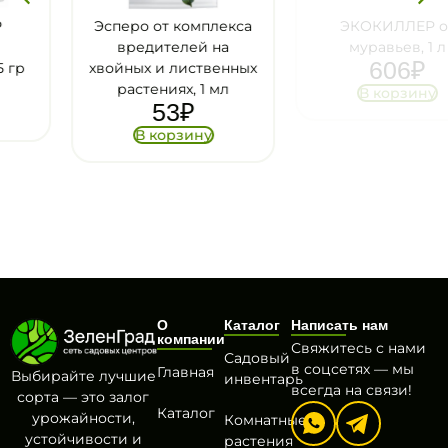
Эсперо от комплекса
ЭКОКИЛЛЕР от
вредителей на
муравьев, 1 л
606
₽
хвойных и лиственных
растениях, 1 мл
В корзину
53
₽
В корзину
О
Каталог
Написать нам
компании
Свяжитесь с нами
Садовый
в соцсетях — мы
Главная
Выбирайте лучшие
инвентарь
всегда на связи!
сорта — это залог
Каталог
урожайности,
Комнатные
устойчивости и
растения