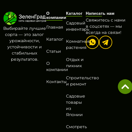
О
Каталог
Написать нам
компании
Свяжитесь с нами
Садовый
в соцсетях — мы
Главная
Выбирайте лучшие
инвентарь
всегда на связи!
сорта — это залог
Каталог
урожайности,
Комнатные
устойчивости и
растения
Статьи
стабильных
результатов.
Отдых и
О
пикник
компании
Строительство
Контакты
и ремонт
Садовые
товары
из
Японии
Смотреть