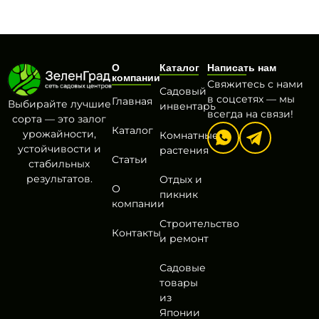
О
Каталог
Написать нам
компании
Свяжитесь с нами
Садовый
в соцсетях — мы
Главная
Выбирайте лучшие
инвентарь
всегда на связи!
сорта — это залог
Каталог
урожайности,
Комнатные
устойчивости и
растения
Статьи
стабильных
результатов.
Отдых и
О
пикник
компании
Строительство
Контакты
и ремонт
Садовые
товары
из
Японии