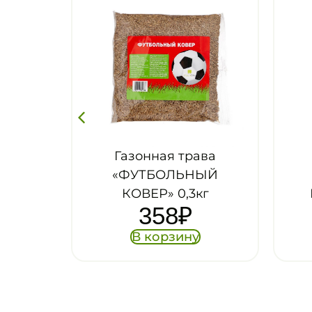
ава
Газонная трава
Г
НЫЙ
ГРИНКИПЕР
«
кг
ГОРОДСКАЯ, 20кг
9 001
₽
у
В корзину