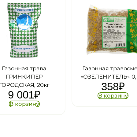
азонная травосмесь
Газонная травосм
ОЗЕЛЕНИТЕЛЬ» 0,5кг
«ГНОМ» 100гр
358
₽
158
₽
В корзину
В корзину