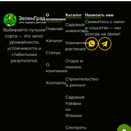
О
Каталог
Написать нам
компании
Свяжитесь с нами
Садовый
в соцсетях — мы
Главная
Выбирайте лучшие
инвентарь
всегда на связи!
сорта — это залог
Каталог
урожайности,
Комнатные
устойчивости и
растения
Статьи
стабильных
результатов.
Отдых и
О
пикник
компании
Строительство
Контакты
и ремонт
Садовые
товары
из
Японии
Смотреть