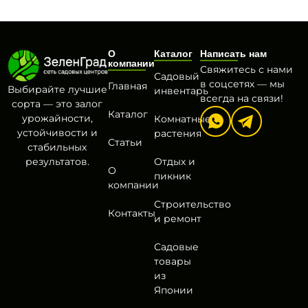
О
Каталог
Написать нам
компании
Свяжитесь с нами
Садовый
в соцсетях — мы
Главная
Выбирайте лучшие
инвентарь
всегда на связи!
сорта — это залог
Каталог
урожайности,
Комнатные
устойчивости и
растения
Статьи
стабильных
результатов.
Отдых и
О
пикник
компании
Строительство
Контакты
и ремонт
Садовые
товары
из
Японии