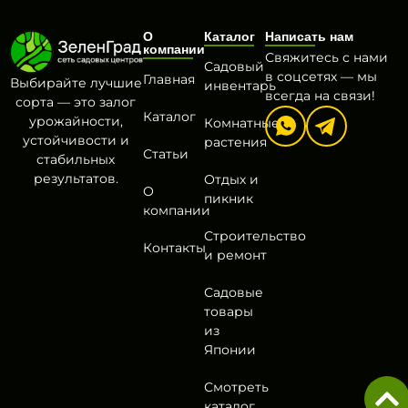
О
Каталог
Написать нам
компании
Свяжитесь с нами
Садовый
в соцсетях — мы
Главная
Выбирайте лучшие
инвентарь
всегда на связи!
сорта — это залог
Каталог
урожайности,
Комнатные
устойчивости и
растения
Статьи
стабильных
результатов.
Отдых и
О
пикник
компании
Строительство
Контакты
и ремонт
Садовые
товары
из
Японии
Смотреть
каталог