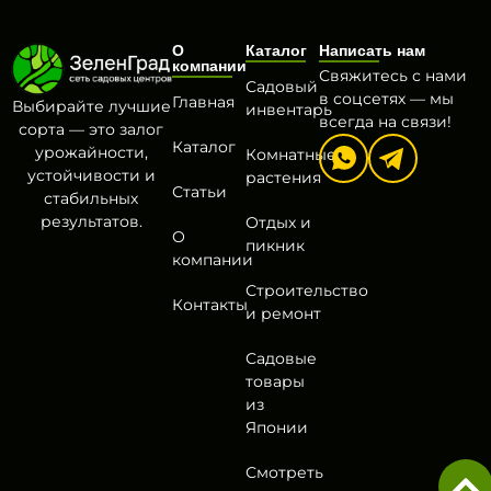
О
Каталог
Написать нам
компании
Свяжитесь с нами
Садовый
в соцсетях — мы
Главная
Выбирайте лучшие
инвентарь
всегда на связи!
сорта — это залог
Каталог
урожайности,
Комнатные
устойчивости и
растения
Статьи
стабильных
результатов.
Отдых и
О
пикник
компании
Строительство
Контакты
и ремонт
Садовые
товары
из
Японии
Смотреть