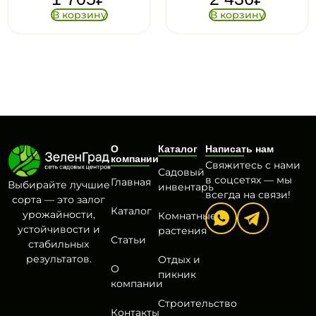
ину
В корзину
В корз
О
Каталог
Написать нам
компании
Свяжитесь с нами
Садовый
в соцсетях — мы
Главная
Выбирайте лучшие
инвентарь
всегда на связи!
сорта — это залог
Каталог
урожайности,
Комнатные
устойчивости и
растения
Статьи
стабильных
результатов.
Отдых и
О
пикник
компании
Строительство
Контакты