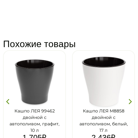
Похожие товары
 99462
Кашпо ЛЕЯ М8858
Кашпо ЛЕЯ
й с
двойной с
двойно
 графит,
автополивом, белый,
автопол
17 л
бежевый,
5
₽
2 436
₽
2 43