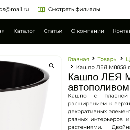
ds@mail.ru
Смотреть филиалы
ая
Каталог
Статьи
О компании
Конта
Главная
Товары
Ц
Кашпо ЛЕЯ М8858 дв
Кашпо ЛЕЯ М
автополивом,
Кашпо с плавной
расширением к верхн
декоративных элемен
разных интерьеров и
растениями. Двой