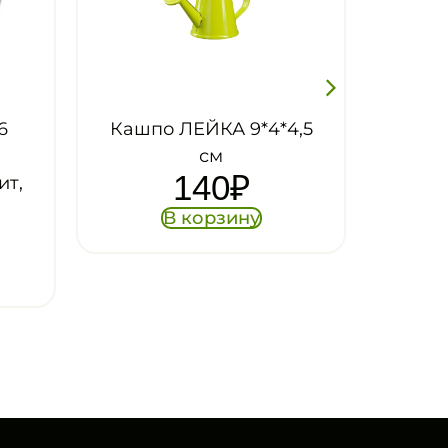
ЙКА 9*4*4,5
Кашпо ЛЕЯ двойной с
см
автополивом,
40
₽
прозрачное, 2,2 л
544
₽
орзину
В корзину