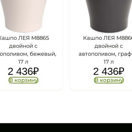
Кашпо ЛЕЯ М8866
Кашпо ЛЕ
двойной с
1
автополивом, графит,
17 л
В к
2 436
₽
В корзину