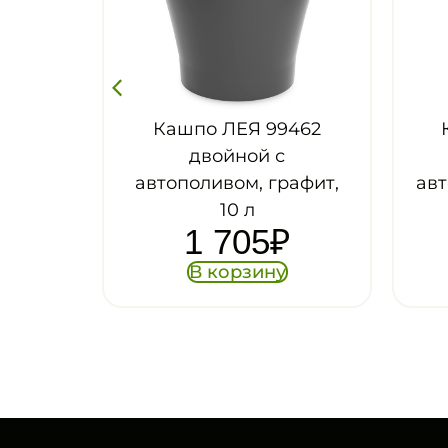
о ЛЕЯ 99462
Кашпо ЛЕЯ М8865
двойной с
двойной с
ливом, графит,
автополивом, бежевый,
10 л
17 л
1 705
₽
2 436
₽
В корзину
В корзину