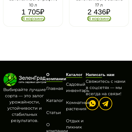
17 л
17 л
2 436
₽
2 436
₽
В корзину
В корзину
О
Каталог
Написать нам
компании
Свяжитесь с нами
Садовый
в соцсетях — мы
Главная
Выбирайте лучшие
инвентарь
всегда на связи!
сорта — это залог
Каталог
урожайности,
Комнатные
устойчивости и
растения
Статьи
стабильных
результатов.
Отдых и
О
пикник
компании