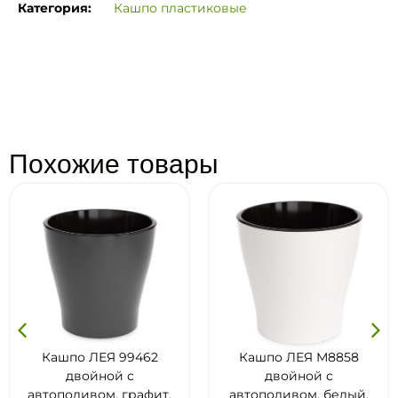
Категория:
Кашпо пластиковые
Похожие товары
62
Кашпо ЛЕЯ М8858
Кашпо ЛЕЯ М88
двойной с
двойной с
фит,
автополивом, белый,
автополивом, гра