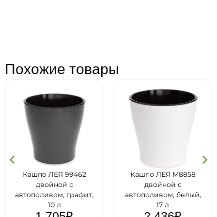
Похожие товары
99462
Кашпо ЛЕЯ М8858
Кашпо ЛЕЯ 
 с
двойной с
двойной
графит,
автополивом, белый,
автополив
17 л
бежевый, 1
₽
2 436
₽
2 436