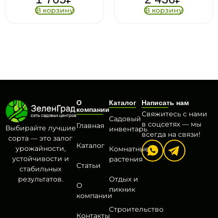
ну
В корзину
В корзи
О
Каталог
Написать нам
компании
Свяжитесь с нами
Садовый
в соцсетях — мы
Главная
Выбирайте лучшие
инвентарь
всегда на связи!
сорта — это залог
Каталог
урожайности,
Комнатные
устойчивости и
растения
Статьи
стабильных
результатов.
Отдых и
О
пикник
компании
Строительство
Контакты