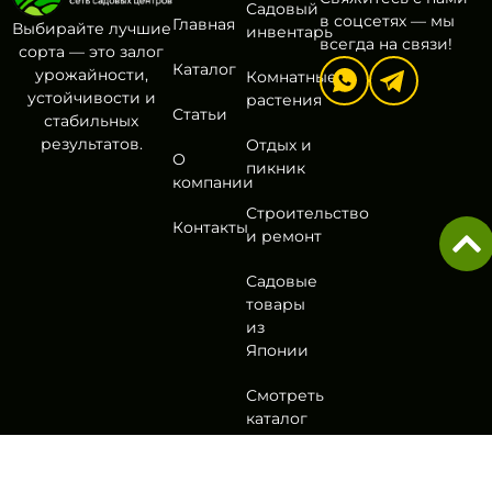
Садовый
в соцсетях — мы
Главная
Выбирайте лучшие
инвентарь
всегда на связи!
сорта — это залог
Каталог
урожайности,
Комнатные
устойчивости и
растения
Статьи
стабильных
результатов.
Отдых и
О
пикник
компании
Строительство
Контакты
и ремонт
Садовые
товары
из
Японии
Смотреть
каталог
Политика
Согласие на обработку
Оферта
Разработа
конфиденциальности
персональных данных
в
DA