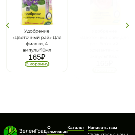
Удобрение
Удобрение
«Цветочный рай» Для
«Цветочный рай» Для
фиалки, 4
роз, бегоний,
ампулы*10мл
хризантем, 4
165
₽
ампулы*10мл
165
₽
В корзину
В корзину
О
Каталог
Написать нам
компании
Свяжитесь с нами