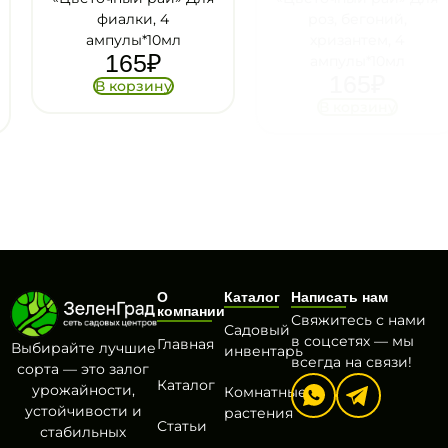
фиалки, 4
роз, бегоний,
ампулы*10мл
хризантем, 4
165
₽
ампулы*10мл
165
₽
В корзину
В корзину
О
Каталог
Написать нам
компании
Свяжитесь с нами
Садовый
в соцсетях — мы
Главная
Выбирайте лучшие
инвентарь
всегда на связи!
сорта — это залог
Каталог
урожайности,
Комнатные
устойчивости и
растения
Статьи
стабильных