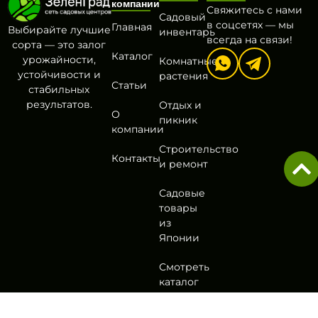
компании
Свяжитесь с нами
Садовый
в соцсетях — мы
Главная
Выбирайте лучшие
инвентарь
всегда на связи!
сорта — это залог
Каталог
урожайности,
Комнатные
устойчивости и
растения
Статьи
стабильных
результатов.
Отдых и
О
пикник
компании
Строительство
Контакты
и ремонт
Садовые
товары
из
Японии
Смотреть
каталог
Политика
Согласие на обработку
Оферта
Разработа