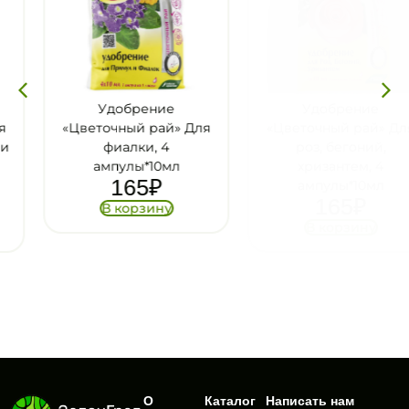
Удобрение
Удобрение
«Цветочный рай» Для
«Цветочный рай» Для
фиалки, 4
роз, бегоний,
ампулы*10мл
хризантем, 4
165
₽
ампулы*10мл
165
₽
В корзину
В корзину
О
Каталог
Написать нам