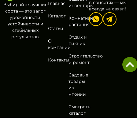
в соцсетях — мы
Главная
Выбирайте лучшие
инвентарь
всегда на связи!
сорта — это залог
Каталог
урожайности,
Комнатные
устойчивости и
растения
Статьи
стабильных
результатов.
Отдых и
О
пикник
компании
Строительство
Контакты
и ремонт
Садовые
товары
из
Японии
Смотреть
каталог
Политика
Согласие на обработку
Оферта
Разработа
конфиденциальности
персональных данных
в
DA