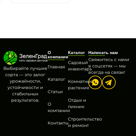
О
Каталог
Написать нам
компании
Свяжитесь с нами
Садовый
в соцсетях — мы
Главная
Выбирайте лучшие
инвентарь
всегда на связи!
сорта — это залог
Каталог
урожайности,
Комнатные
устойчивости и
растения
Статьи
стабильных
результатов.
Отдых и
О
пикник
компании
Строительство
Контакты
и ремонт