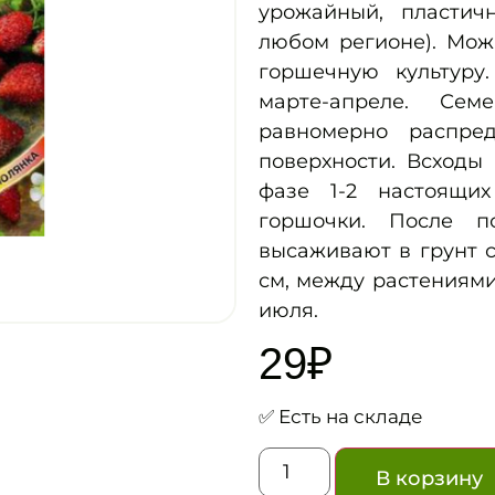
урожайный, пластич
любом регионе). Мож
горшечную культуру
марте-апреле. С
равномерно распре
поверхности. Всходы
фазе 1-2 настоящи
горшочки. После п
высаживают в грунт 
см, между растениями
июля.
29
₽
✅ Есть на складе
В корзину