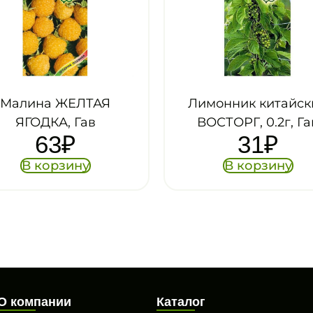
Лимонник китайский
Земляника ЧЕТ
ВОСТОРГ, 0.2г, Гав
СЕЗОНА, 0.03г, 
31
₽
29
₽
В корзину
В корзину
О компании
Каталог