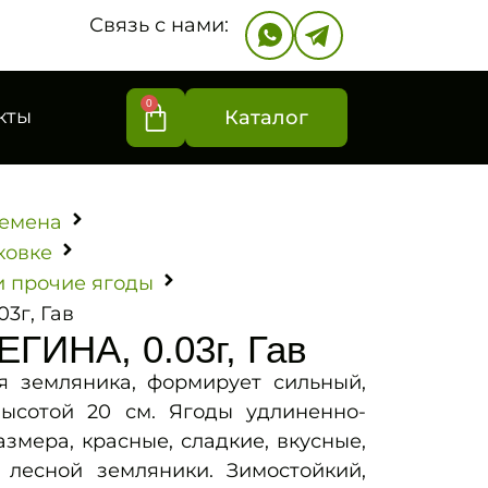
Связь с нами:
0
кты
Каталог
емена
ковке
и прочие ягоды
3г, Гав
ГИНА, 0.03г, Гав
я земляника, формирует сильный,
высотой 20 см. Ягоды удлиненно-
змера, красные, сладкие, вкусные,
лесной земляники. Зимостойкий,