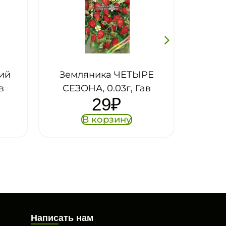
ЫРЕ
Земляника ХОЛИДЕЙ,
Гав
0.03г, Гав
29
₽
В корзину
Написать нам