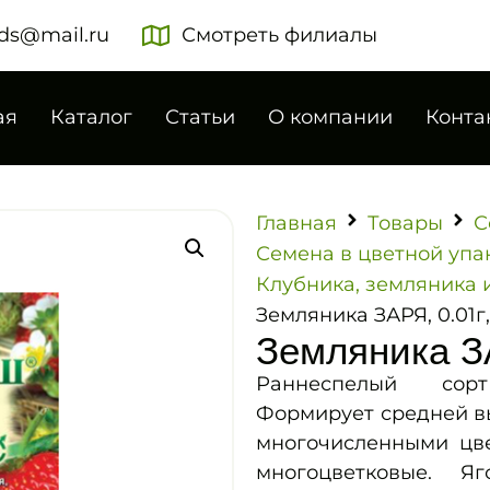
ds@mail.ru
Смотреть филиалы
ая
Каталог
Статьи
О компании
Конта
Главная
Товары
С
Семена в цветной упа
Клубника, земляника 
Земляника ЗАРЯ, 0.01г,
Земляника ЗА
Раннеспелый сор
Формирует средней выс
многочисленными цве
многоцветковые. Я