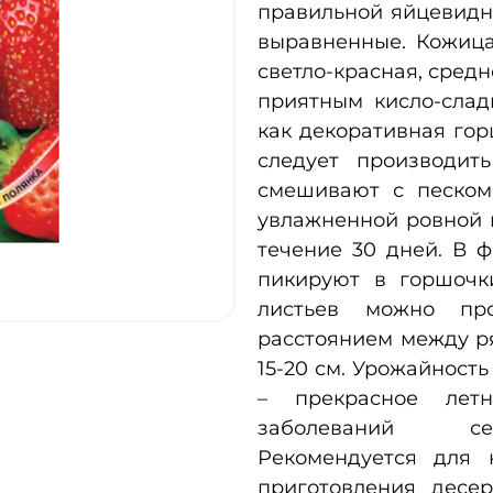
правильной яйцевидн
выравненные. Кожица
светло-красная, средн
приятным кисло-слад
как декоративная гор
следует производит
смешивают с песком
увлажненной ровной 
течение 30 дней. В ф
пикируют в горшочк
листьев можно пр
расстоянием между р
15-20 см. Урожайность
– прекрасное лет
заболеваний сер
Рекомендуется для н
приготовления десер