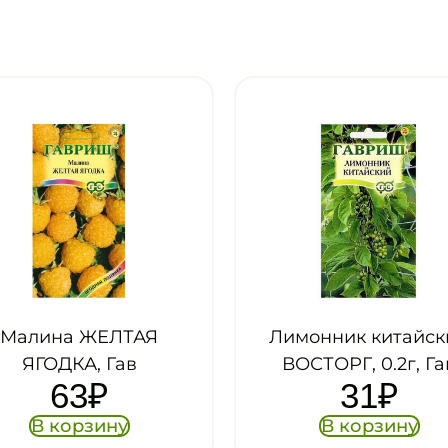
имонник китайский
Земляника ЧЕТ
ВОСТОРГ, 0.2г, Гав
СЕЗОНА, 0.03г, Г
31
₽
29
₽
В корзину
В корзину