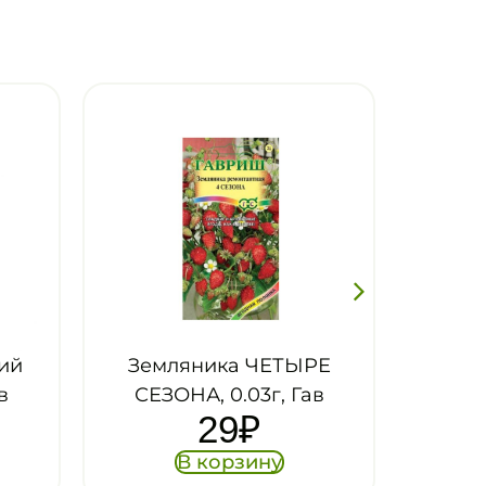
ЫРЕ
Земляника ХОЛИДЕЙ,
ав
0.03г, Гав
29
₽
В корзину