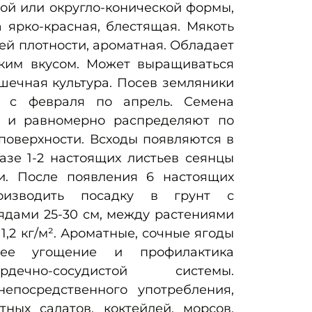
ой или округло-конической формы,
 ярко-красная, блестящая. Мякоть
ей плотности, ароматная. Обладает
ким вкусом. Может выращиваться
шечная культура. Посев земляники
ь c февраля по апрель. Семена
 и равномерно распределяют по
поверхности. Всходы появляются в
азе 1-2 настоящих листьев сеянцы
и. После появления 6 настоящих
оизводить посадку в грунт с
ядами 25-30 см, между растениями
 1,2 кг/м². Ароматные, сочные ягоды
нее угощение и профилактика
дечно-сосудистой системы.
епосредственного употребления,
тных салатов, коктейлей, морсов,