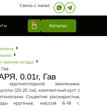
Связь с нами:
0
кты
Каталог
емена
ковке
и прочие ягоды
 Гав
РЯ, 0.01г, Гав
т крупноплодной земляники.
оты (20-25 см), компактный куст с
тоносами. Соцветия раскидистые,
годы крупные, массой 6-18 г,