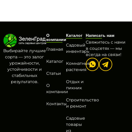
О
Каталог
Написать нам
компании
Свяжитесь с нами
Садовый
в соцсетях — мы
Главная
Выбирайте лучшие
инвентарь
всегда на связи!
сорта — это залог
Каталог
урожайности,
Комнатные
устойчивости и
растения
Статьи
стабильных
результатов.
Отдых и
О
пикник
компании
Строительство
Контакты
и ремонт
Садовые
товары
из