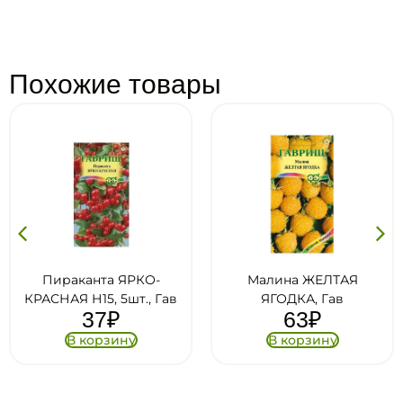
Похожие товары
КО-
Малина ЖЕЛТАЯ
Лимонник кита
., Гав
ЯГОДКА, Гав
ВОСТОРГ, 0.2г,
63
₽
31
₽
В корзину
В корзину