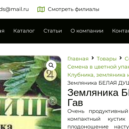
ds@mail.ru
Смотреть филиалы
ая
Каталог
Статьи
О компании
Конта
Главная
Товары
С
Семена в цветной упа
Клубника, земляника 
Земляника БЕЛАЯ ДУША
Земляника Б
Гав
Очень продуктивный
компактный кусти
плодоношение наст