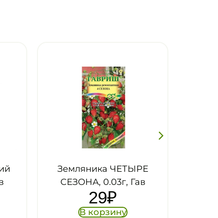
РЕ
Земляника ХОЛИДЕЙ,
в
0.03г, Гав
29
₽
В корзину