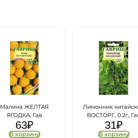
имонник китайский
Земляника ЧЕТЫ
ВОСТОРГ, 0.2г, Гав
СЕЗОНА, 0.03г, Га
31
₽
29
₽
В корзину
В корзину