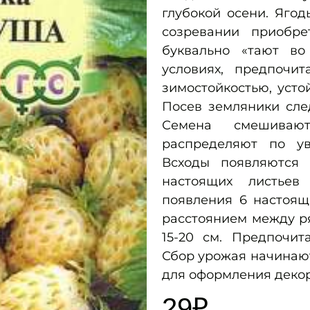
глубокой осени. Ягод
созревании приобр
буквально «тают во
условиях, предпочит
зимостойкостью, усто
Посев земляники сле
Семена смешива
распределяют по ув
Всходы появляются 
настоящих листьев
появления 6 настоящ
расстоянием между р
15-20 см. Предпочит
Сбор урожая начинают
для оформления деко
29
₽