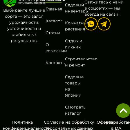
Свяжитесь с нами
Садовый
в соцсетях — мы
Главная
Выбирайте лучшие
инвентарь
всегда на связи!
сорта — это залог
Каталог
урожайности,
Комнатные
устойчивости и
растения
Статьи
стабильных
результатов.
Отдых и
О
пикник
компании
Строительство
Контакты
и ремонт
Садовые
товары
из
Японии
Смотреть
каталог
Политика
Согласие на обработку
Оферта
Разработа
конфиденциальности
персональных данных
в
DA