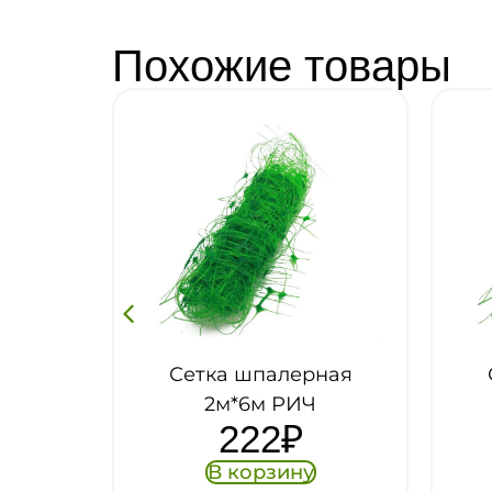
Похожие товары
Сетка шпалерная
Сетка шпалерн
2м*6м РИЧ
2м*20м.РИЧ
222
₽
559
₽
В корзину
В корзину