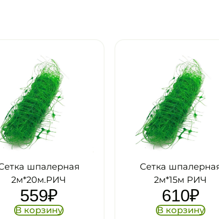
ая
Сетка шпалерная
С
2м*15м РИЧ
610
₽
В корзину