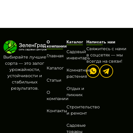
О
Каталог
Написать нам
компании
Свяжитесь с нами
Садовый
в соцсетях — мы
Главная
Выбирайте лучшие
инвентарь
всегда на связи!
сорта — это залог
Каталог
урожайности,
Комнатные
устойчивости и
растения
Статьи
стабильных
результатов.
Отдых и
О
пикник
компании
Строительство
Контакты
и ремонт
Садовые
товары