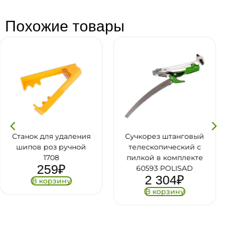
Похожие товары
ения
Сучкорез штанговый
Сучкорез штанг
ной
телескопический с
телескопически
пилкой в комплекте
пилкой в компле
60593 POLISAD
60581 POLISA
2 304
₽
2 545
₽
В корзину
В корзину