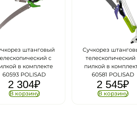
Сучкорез штанговый
Сучкорез штангов
телескопический с
пилой Tramonti
пилкой в комплекте
алюминиева
60581 POLISAD
телескопическая р
2 545
₽
3 м
5 335
₽
В корзину
В корзину