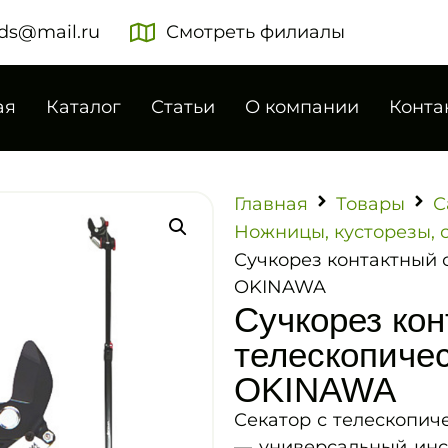
ds@mail.ru
Смотреть филиалы
ая
Каталог
Статьи
О компании
Конта
Главная
Товары
С
Ножницы, кусторезы, 
Сучкорез контактный 
OKINAWA
Сучкорез кон
телескопиче
OKINAWA
Секатор с телескопич
— универсальный инс