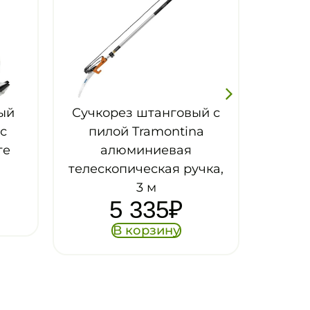
ый с
Сучкорез садовый
na
усиленный зеленый
я
700 см, Максимум 9099
2 344
₽
учка,
В корзину