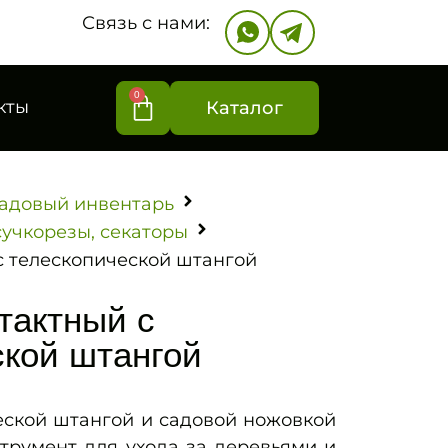
Связь с нами:
0
кты
Каталог
адовый инвентарь
сучкорезы, секаторы
с телескопической штангой
тактный с
ской штангой
еской штангой и садовой ножовкой
трумент для ухода за деревьями и