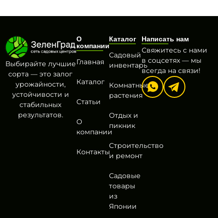
О
Каталог
Написать нам
компании
Свяжитесь с нами
Садовый
в соцсетях — мы
Главная
Выбирайте лучшие
инвентарь
всегда на связи!
сорта — это залог
Каталог
урожайности,
Комнатные
устойчивости и
растения
Статьи
стабильных
результатов.
Отдых и
О
пикник
компании
Строительство
Контакты
и ремонт
Садовые
товары
из
Японии