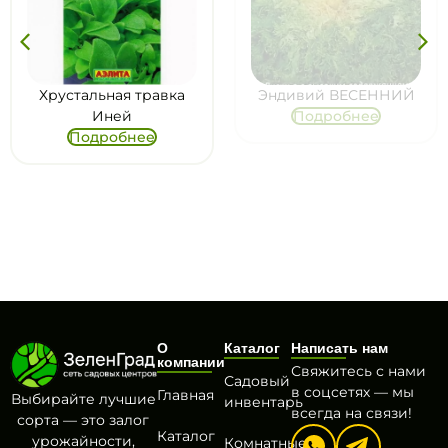
Хрустальная травка
Эндивий ВЕСЕННИЙ
Иней
Подробнее
Подробнее
О
Каталог
Написать нам
компании
Свяжитесь с нами
Садовый
в соцсетях — мы
Главная
Выбирайте лучшие
инвентарь
всегда на связи!
сорта — это залог
Каталог
урожайности,
Комнатные