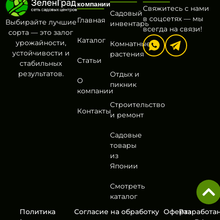
компании
Свяжитесь с нами
Садовый
в соцсетях — мы
Главная
Выбирайте лучшие
инвентарь
всегда на связи!
сорта — это залог
Каталог
урожайности,
Комнатные
устойчивости и
растения
Статьи
стабильных
результатов.
Отдых и
О
пикник
компании
Строительство
Контакты
и ремонт
Садовые
товары
из
Японии
Смотреть
каталог
Политика
Согласие на обработку
Оферта
Разработа