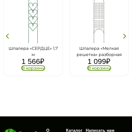
ЕРДЦЕ» 1,7
Шпалера «Мелкая
Шпа
м
решетка» разборная
«Комбини
66
₽
1 099
₽
1.9*
1 9
рзину
В корзину
В ко
О
Каталог
Написать нам