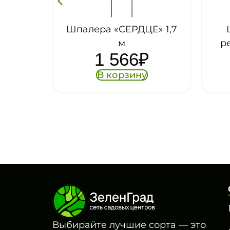
РДЦЕ» 1,7
Шпалера «Мелкая
решетка» разборная
6
₽
1 099
₽
ину
В корзину
Выбирайте лучшие сорта — это