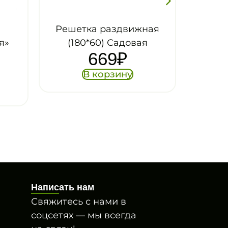
ижная
Решетка раздвижная
овая
(150*100см) — 321 белая
529
₽
у
В корзину
Написать нам
Свяжитесь с нами в
соцсетях — мы всегда