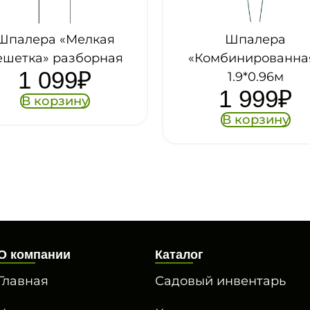
Шпалера
Решетка раздв
«Комбинированная»
(180*60) Сад
669
₽
1.9*0.96м
1 999
₽
В корзин
В корзину
О компании
Каталог
Главная
Садовый инвентарь