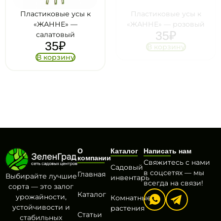
Пластиковые усы к
Пластиковые усы к
«ЖАННЕ» —
«ЖАННЕ» — розовый
35
₽
салатовый
35
₽
В корзину
В корзину
О
Каталог
Написать нам
компании
Свяжитесь с нами
Садовый
в соцсетях — мы
Главная
Выбирайте лучшие
инвентарь
всегда на связи!
сорта — это залог
Каталог
урожайности,
Комнатные
устойчивости и
растения
Статьи
стабильных